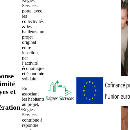
Régies
Services
porte, avec
les
collectivités
& les
bailleurs, un
projet
original
entre
insertion
par
l’activité
économique
et économie
ponse
solidaire.
imité
En
yes et
associant
les habitants
au projet,
ration.
Régies
Services
contribue à
répondre