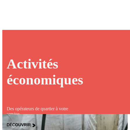
Activités
économiques
Des opérateurs de quartier à votre
service
DÉCOUVRIR