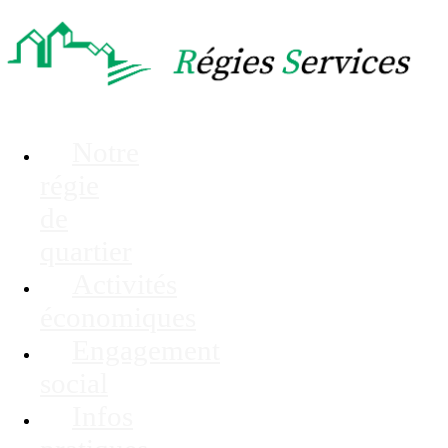
Notre
régie
de
quartier
Activités
économiques
Engagement
social
Infos